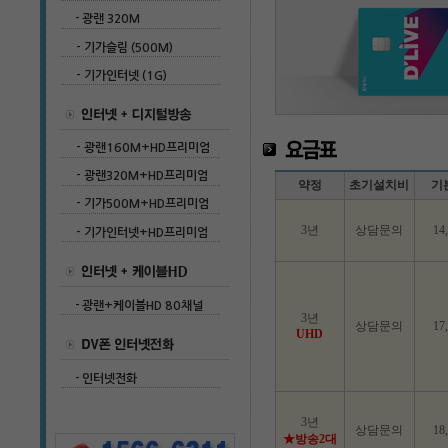
약정
초기설치비
기
3년
상담문의
14
3년
상담문의
17
UHD
3년
상담문의
18
★방송2대