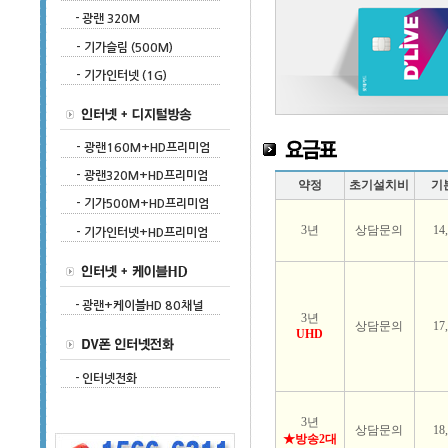
약정
초기설치비
기
3년
상담문의
14
3년
상담문의
17
UHD
3년
상담문의
18
★방송2대