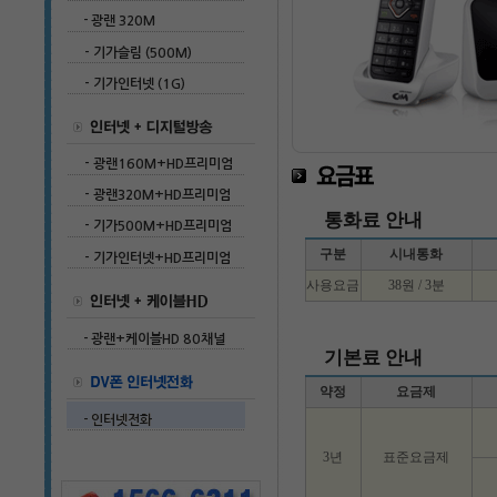
통화료 안내
구분
시내통화
사용요금
38원 / 3분
기본료 안내
약정
요금제
3년
표준요금제