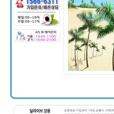
강동방송 가입센터 | 대표:김흥식 | 대한케이블통