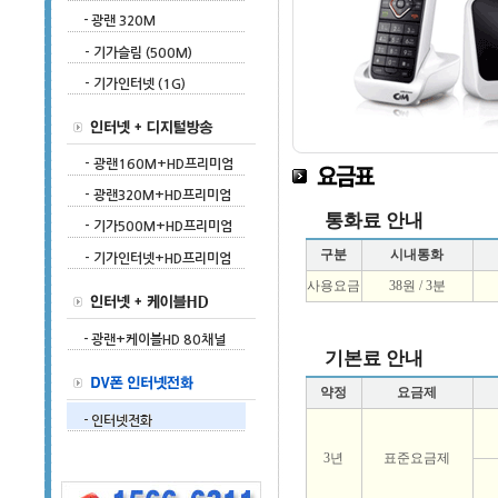
통화료 안내
구분
시내통화
사용요금
38원 / 3분
기본료 안내
약정
요금제
3년
표준요금제