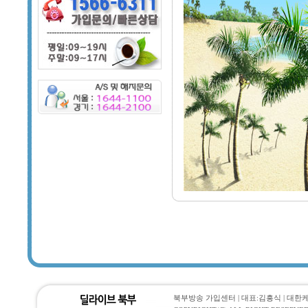
북부방송 가입센터 | 대표:김흥식 | 대한케이블통